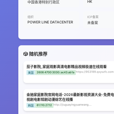
HK
中国香港特别行政区
组织
ICP备案
POWER LINE DATACENTER
未备案
🎲 随机推荐
茄子影院_家庭观影高清电影精品视频极速在线观看
https://953199.qxyszfc.com
2606:4700:3030::ac43:ab1a
美国
金驰家庭影院官网电话-2026最新影视资源大全-免费电
视剧电影短剧动漫综艺在线播
http://jiuguayingyuanwang.mlswk.com
61.110.27.12
韩国