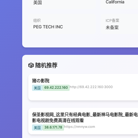
California
美国
组织
ICP备案
PEG TECH INC
未备案
🎲 随机推荐
猪の影院
http://69.42.222.160:3000
69.42.222.160
美国
保圣影视网_这里只有经典电影_最新神马电影院_最新电
影电视剧免费高清在线观看
https://nmnyw.com
38.6.171.78
美国