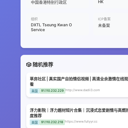
HK
中国香港特别行政区
组织
ICP备案
DXTL Tseung Kwan O
未备案
Service
🎲 随机推荐
草房社区 | 真实国产自拍情侣视频 | 高清业余激情在线观
看
http://www.dadii3.com
91.110.232.229
英国
浮力影院｜浮力题材短片合集｜沉浸式恋爱剧情与高燃
度推荐
https://www.fuliyyr.cc
91.110.232.218
英国