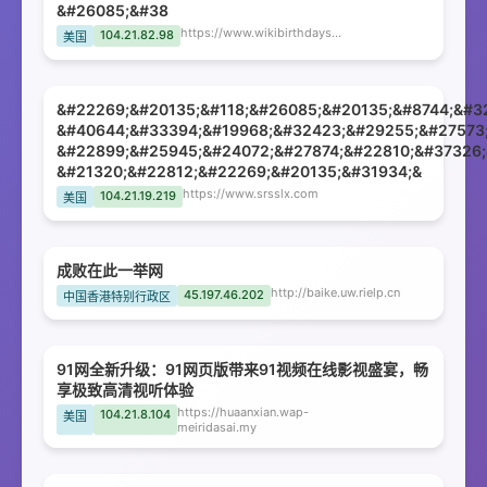
&#26085;&#38
https://www.wikibirthdays.net
104.21.82.98
美国
&#22269;&#20135;&#118;&#26085;&#20135;&#8744;&#32
&#40644;&#33394;&#19968;&#32423;&#29255;&#27573
&#22899;&#25945;&#24072;&#27874;&#22810;&#37326;
&#21320;&#22812;&#22269;&#20135;&#31934;&
https://www.srsslx.com
104.21.19.219
美国
成败在此一举网
http://baike.uw.rielp.cn
45.197.46.202
中国香港特别行政区
91网全新升级：91网页版带来91视频在线影视盛宴，畅
享极致高清视听体验
https://huaanxian.wap-
104.21.8.104
美国
meiridasai.my