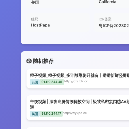
California
美国
组织
ICP备案
HostPapa
粤ICP备202302
🎲 随机推荐
橙子视频_橙子视频_多汁酸甜剥开就有｜瓣瓣新鲜竖屏
http://czstdz.cc
91.110.244.45
英国
午夜视频 | 深夜专属情欲释放空间 | 极致私密氛围感AV
道
http://wykpo.cc
91.110.244.17
英国