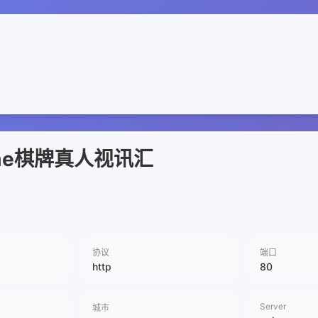
ame棋牌真人视讯汇
协议
端口
http
80
Server
城市