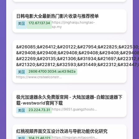
日韩电影大全最新热门影片收录与推荐榜单
https://jinghaiqu.hongtao-
172.67.137.34
美国
sp.my
&#26085;&#26412;&#20122;&#27954;&#22825;&#22530
&#29408;&#29408;&#29408;&#29408;&#29408;&#29408
&#22269;&#20135;&#21306;&#31934;&#21697;&#22312;
&#21320;&#22812;&#32593;&#31449;&#22312;&#32447;
2606:4700:3034::ac43:9d2a
美国
https://www.cnsteelconstruction.com
极光加速器永久免费版官网 - 大陆加速器-白鲸加速器下
载-westworld官网下载
https://9651.guangzhoutongyuhotel.com
23.224.73.31
美国
红桃视颏界面交互设计改进与导航功能优化研究
https://jingxian.mitaoonline.cc
104.21.46.121
美国