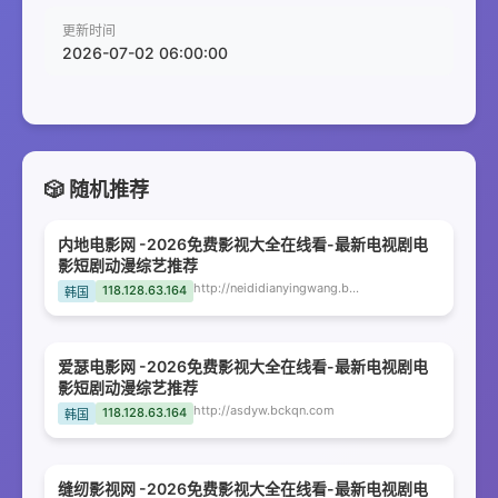
更新时间
2026-07-02 06:00:00
🎲 随机推荐
内地电影网 -2026免费影视大全在线看-最新电视剧电
影短剧动漫综艺推荐
http://neididianyingwang.bckqn.com
118.128.63.164
韩国
爱瑟电影网 -2026免费影视大全在线看-最新电视剧电
影短剧动漫综艺推荐
http://asdyw.bckqn.com
118.128.63.164
韩国
缝纫影视网 -2026免费影视大全在线看-最新电视剧电