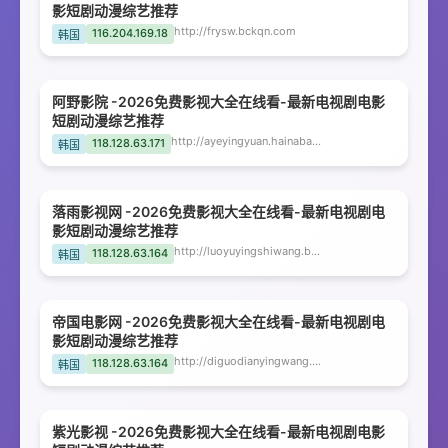
影短剧动漫综艺推荐
http://frysw.bckqn.com
116.204.169.18
韩国
阿野影院 -2026免费影视大全在线看-最新电视剧电影
短剧动漫综艺推荐
http://ayeyingyuan.hainaba.com
118.128.63.171
韩国
落雨影视网 -2026免费影视大全在线看-最新电视剧电
影短剧动漫综艺推荐
http://luoyuyingshiwang.bckqn.com
118.128.63.164
韩国
帝国电影网 -2026免费影视大全在线看-最新电视剧电
影短剧动漫综艺推荐
http://diguodianyingwang.bckqn.com
118.128.63.164
韩国
紫光影视 -2026免费影视大全在线看-最新电视剧电影