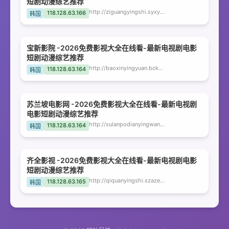
短剧动漫综艺推荐
http://ziguangyingshi.syxyhyl.com
118.128.63.166
韩国
宝新影院 -2026免费影视大全在线看-最新电视剧电影
短剧动漫综艺推荐
http://baoxinyingyuan.bckqn.com
118.128.63.164
韩国
苏兰坡电影网 -2026免费影视大全在线看-最新电视剧
电影短剧动漫综艺推荐
http://sulanpodianyingwang.bckqn.com
118.128.63.164
韩国
齐全影视 -2026免费影视大全在线看-最新电视剧电影
短剧动漫综艺推荐
http://qiquanyingshi.szazett.com
118.128.63.165
韩国