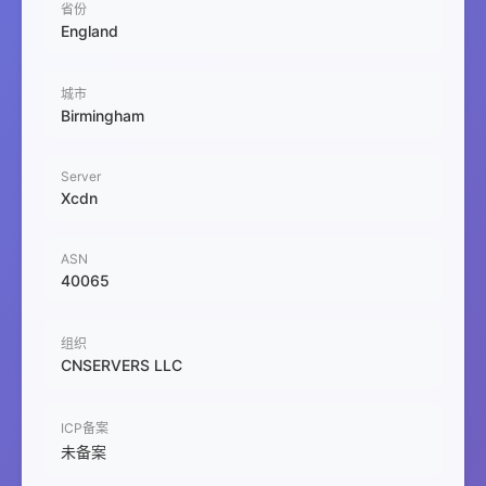
省份
England
城市
Birmingham
Server
Xcdn
ASN
40065
组织
CNSERVERS LLC
ICP备案
未备案