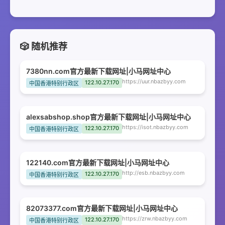
🎲 随机推荐
7380nn.com官方最新下载网址|小马网址中心
https://uur.nbazbyy.com
122.10.27.170
中国香港特别行政区
alexsabshop.shop官方最新下载网址|小马网址中心
https://isot.nbazbyy.com
122.10.27.170
中国香港特别行政区
122140.com官方最新下载网址|小马网址中心
http://esb.nbazbyy.com
122.10.27.170
中国香港特别行政区
82073377.com官方最新下载网址|小马网址中心
https://zrw.nbazbyy.com
122.10.27.170
中国香港特别行政区